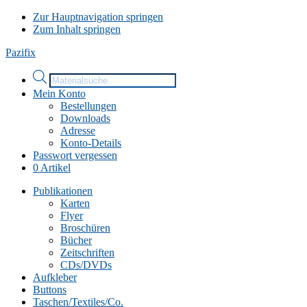
Zur Hauptnavigation springen
Zum Inhalt springen
Pazifix
Products
search
Mein Konto
Bestellungen
Downloads
Adresse
Konto-Details
Passwort vergessen
0 Artikel
Publikationen
Karten
Flyer
Broschüren
Bücher
Zeitschriften
CDs/DVDs
Aufkleber
Buttons
Taschen/Textiles/Co.